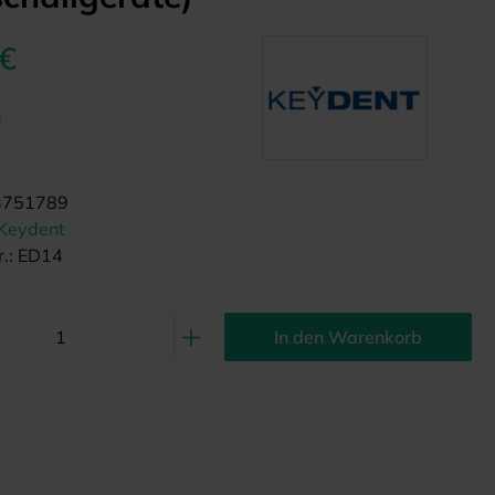
 €
d
3751789
Keydent
.:
ED14
In den Warenkorb