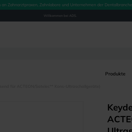
ich an Zahnarztpraxen, Zahnlabore und Unternehmen der Dentalbranche.
Willkommen bei
ADS.
Produkte
end für ACTEON/Satelec** Kons-Ultraschallgeräte)
Keyde
ACTEO
Ultra