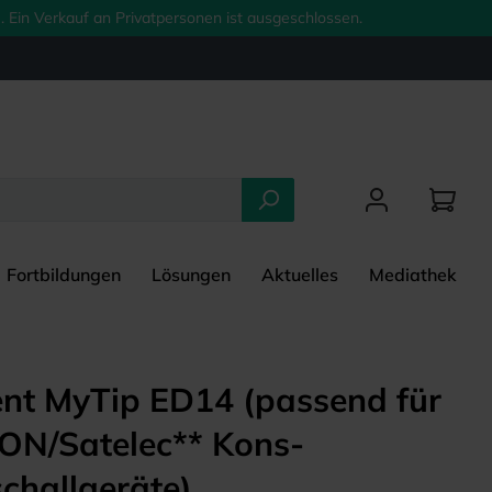
 Ein Verkauf an Privatpersonen ist ausgeschlossen.
Fortbildungen
Lösungen
Aktuelles
Mediathek
nt MyTip ED14 (passend für
N/Satelec** Kons-
schallgeräte)