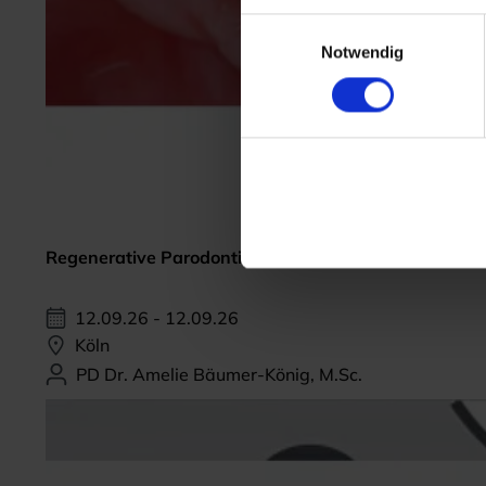
Einwilligungsauswahl
Notwendig
Regenerative Parodontitis-Therapie
12.09.26 - 12.09.26
Köln
PD Dr. Amelie Bäumer-König, M.Sc.