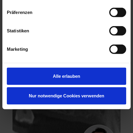
Präferenzen
Statistiken
Hochästhetisches, nichtinvasives Veneering
Marketing
06.11.26 - 07.11.26
Köln
Keine freien Plätze
Dr. Hanni Lohmar
Alle erlauben
Nur notwendige Cookies verwenden