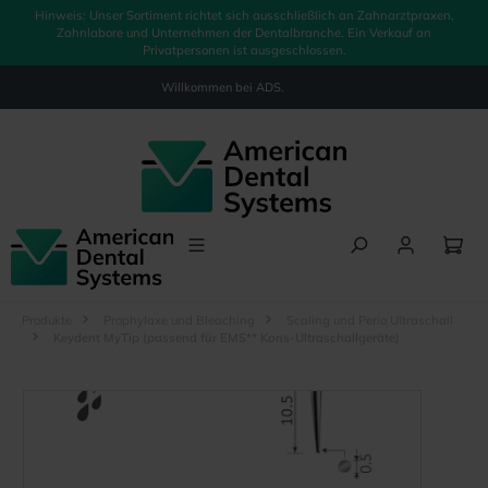
Hinweis: Unser Sortiment richtet sich ausschließlich an Zahnarztpraxen,
alt springen
Zahnlabore und Unternehmen der Dentalbranche. Ein Verkauf an
Privatpersonen ist ausgeschlossen.
Willkommen bei
ADS.
Produkte
Prophylaxe und Bleaching
Scaling und Perio Ultraschall
Keydent MyTip (passend für EMS** Kons-Ultraschallgeräte)
Bildergalerie überspringen