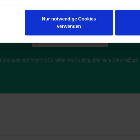
lden Sie sich jetzt für unsere kostenfreie ADS-Newsmail an 
ichern Sie sich einmalig
10 % Rabatt
auf Ihren Online-Einkau
Nur notwendige Cookies
verwenden
JETZT GUTSCHEIN SICHERN
g ist jederzeit möglich. Es gelten die Bedingungen zum Datenschutz. *