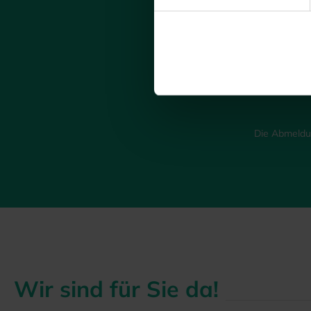
Me
s
Die Abmeldun
Wir sind für Sie da!