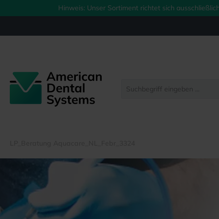
Hinweis: Unser Sortiment richtet sich ausschließl
springen
Zur Hauptnavigation springen
LP_Beratung Aquacare_NL_Febr_3324