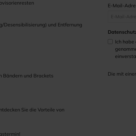
ovisorienresten
E-Mail-Adr
g/Desensibilisierung) und Entfernung
Datenschut
Ich habe
genomme
einverst
Die mit einem
n Bändern und Brackets
tdecken Sie die Vorteile von
gstermin!