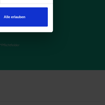
und
f.
Alle erlauben
Pflichtfelder