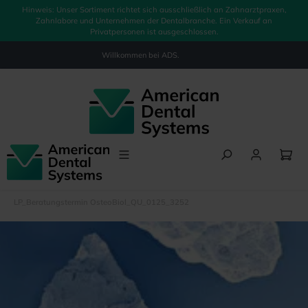
Hinweis: Unser Sortiment richtet sich ausschließlich an Zahnarztpraxen,
alt springen
Zahnlabore und Unternehmen der Dentalbranche. Ein Verkauf an
Privatpersonen ist ausgeschlossen.
Willkommen bei
ADS.
LP_Beratungstermin OsteoBiol_QU_0125_3252