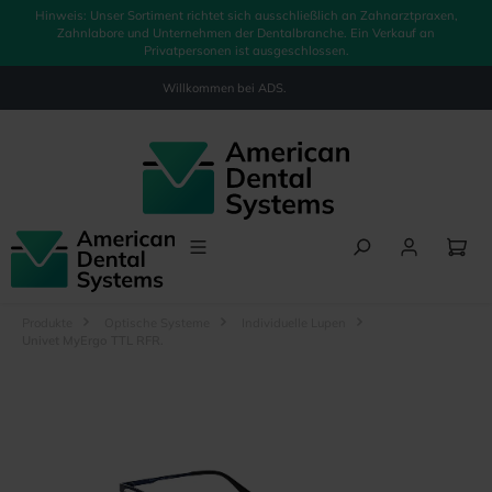
Hinweis: Unser Sortiment richtet sich ausschließlich an Zahnarztpraxen,
alt springen
Zahnlabore und Unternehmen der Dentalbranche. Ein Verkauf an
Privatpersonen ist ausgeschlossen.
Willkommen bei
ADS.
Produkte
Optische Systeme
Individuelle Lupen
Univet MyErgo TTL RFR.
Bildergalerie überspringen