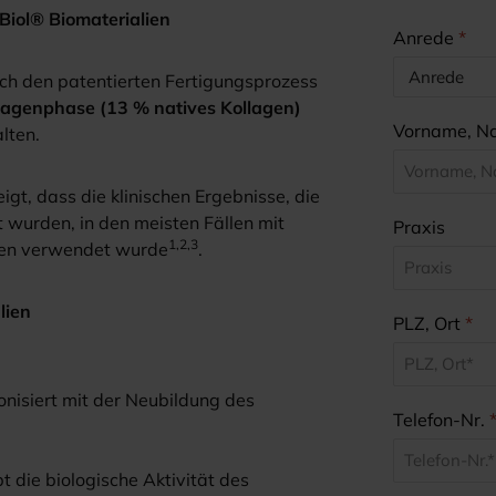
Biol® Biomaterialien
Anrede
*
ch den patentierten Fertigungsprozess
lagenphase (13 % natives Kollagen)
Vorname, 
alten.
gt, dass die klinischen Ergebnisse, die
t wurden, in den meisten Fällen mit
Praxis
1,2,3
chen verwendet wurde
.
lien
PLZ, Ort
*
isiert mit der Neubildung des
Telefon-Nr.
t die biologische Aktivität des