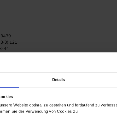
2):3439
13(3):121
33-44
6):900-907
4(3):299-308
Details
Cookies
nsere Website optimal zu gestalten und fortlaufend zu verbesse
immen Sie der Verwendung von Cookies zu.