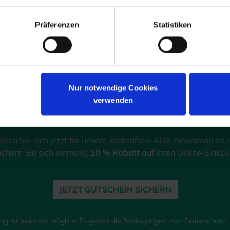
10
%
Präferenzen
Statistiken
GUTSCHEIN
Nur notwendige Cookies
verwenden
ADS-Newsmail
lden Sie sich jetzt für unsere kostenfreie ADS-Newsmail an 
ichern Sie sich einmalig
10 % Rabatt
auf Ihren Online-Einkau
JETZT GUTSCHEIN SICHERN
g ist jederzeit möglich. Es gelten die Bedingungen zum Datenschutz. *