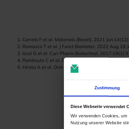
1. Correia F et al. Materials (Basel), 2021 Jun;14(1
2. Romasco T et al. J Funct Biomater, 2022 Aug 18;
3. Iezzi G et al. Curr Pharm Biotechnol, 2017;18(1):
4. Rombouts C et al. Dent Mater J, 2016 Dec 1;35(
5. Hirota A et al. Oral Maxillofac Surg, 2020 Sep;2
Zustimmung
Diese Webseite verwendet 
Wir verwenden Cookies, um u
Nutzung unserer Website st