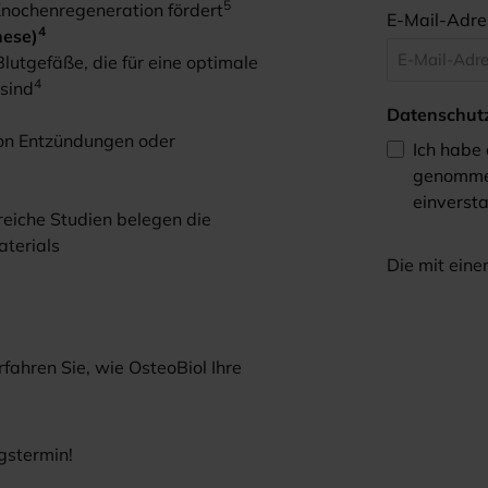
5
Knochenregeneration fördert
E-Mail-Adr
4
nese)
lutgefäße, die für eine optimale
4
sind
Datenschut
von Entzündungen oder
Ich habe
genomme
einverst
eiche Studien belegen die
aterials
Die mit einem
fahren Sie, wie OsteoBiol Ihre
gstermin!