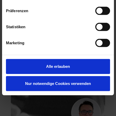
Präferenzen
Hochästhetisches, nichtinvasives Veneering
Statistiken
06.11.26 - 07.11.26
Köln
Marketing
Keine freien Plätze
Dr. Hanni Lohmar
Alle erlauben
Nur notwendige Cookies verwenden