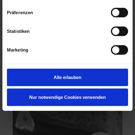
Präferenzen
Statistiken
Hochästhetisches, nichtinvasives Veneering
Marketing
06.11.26 - 07.11.26
Köln
Keine freien Plätze
Alle erlauben
Dr. Hanni Lohmar
Nur notwendige Cookies verwenden